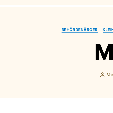
BEHÖRDENÄRGER
KLEI
M
Vo
Beitr