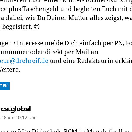
endieren Euch einen Mutter-Tochter-Kurztri
ca plus Taschengeld und begleiten Euch mit 
 dabei, wie Du Deiner Mutter alles zeigst, w
 begeistert. 😊
agen / Interesse melde Dich einfach per PN, Fo
nnummer oder direkt per Mail an
eur@drehreif.de
und eine Redakteurin erklär
Weitere.
TEN
sagt:
rca.global
2018 um 10:17 Uhr