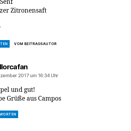
 Senf
tzer Zitronensaft
r
TEN
VOM BEITRAGSAUTOR
sagt:
lorcafan
ezember 2017 um 16:34 Uhr
pel und gut!
be Grüße aus Campos
WORTEN