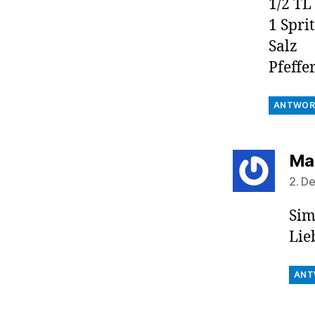
1/2 TL
1 Spri
Salz
Pfeffe
ANTWOR
Mal
2. D
Sim
Lie
ANT