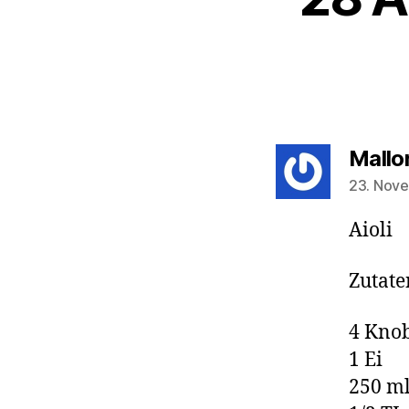
Mallo
23. Nove
Aioli
Zutate
4 Kno
1 Ei
250 ml