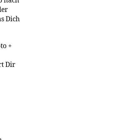
p nach
der
as Dich
to +
t Dir