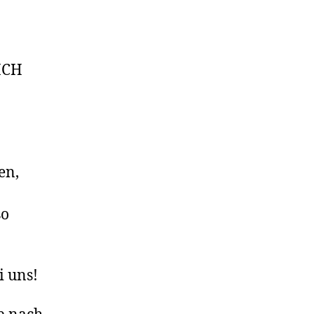
ICH
en,
so
i uns!