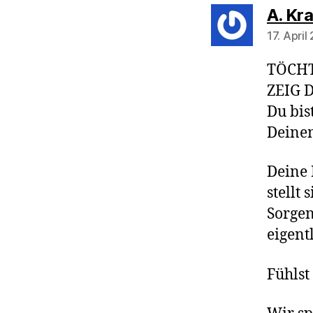
A. Kr
17. Apri
TÖCHT
ZEIG 
Du bis
Deinen
Deine 
stellt 
Sorgen
eigent
Fühlst