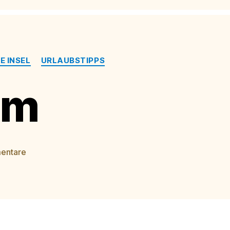
 INSEL
URLAUBSTIPPS
um
zu
entare
Mallorca
Forum