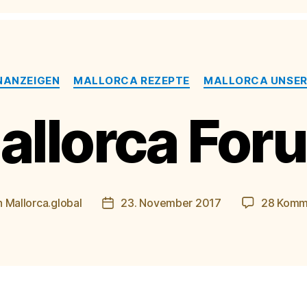
Kategorien
NANZEIGEN
MALLORCA REZEPTE
MALLORCA UNSERE
allorca For
n
Mallorca.global
23. November 2017
28 Komm
agsautor
Veröffentlichungsdatum