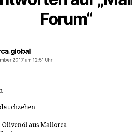
Forum“
sagt:
rca.global
mber 2017 um 12:51 Uhr
n
blauchzehen
 Olivenöl aus Mallorca