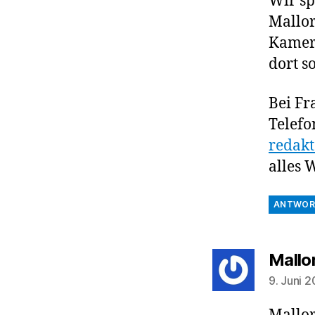
Wir sp
Mallor
Kamera
dort so
Bei Fr
Telefo
redakt
alles 
ANTWOR
Mallo
9. Juni 